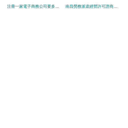
注冊一家電子商務公司要多少錢？商務代理代辦服務詳解
南昌勞務派遣經營許可證商務代理代辦服務指南