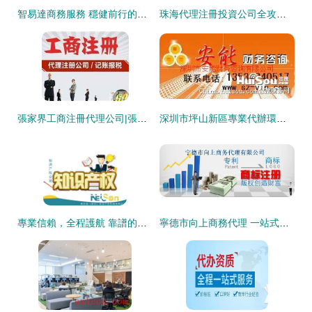
智易達商務服務 穩健前行的銷量與客戶認可的外觀專利代理知名品牌
珠海代理注冊投資公司全攻略 虛擬注冊地址、明碼實價代辦與專業商務服務
張家界工商注冊代理公司|張家界工商代辦|張家界工商年檢
深圳市坪山新區專業代辦環保批文與環評報告服務
專業信賴，全程護航 靠譜的深圳知識產權代理公司服務解析
寧德市向上商務代理 一站式專業代辦服務，助力企業高效發展