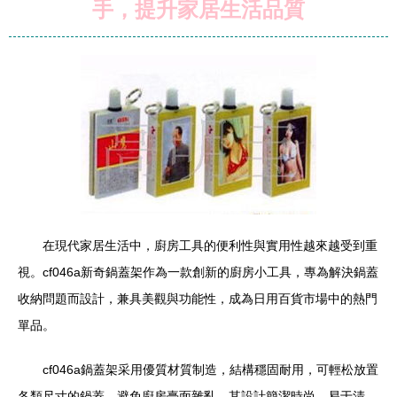
手，提升家居生活品質
在現代家居生活中，廚房工具的便利性與實用性越來越受到重
視。cf046a新奇鍋蓋架作為一款創新的廚房小工具，專為解決鍋蓋
收納問題而設計，兼具美觀與功能性，成為日用百貨市場中的熱門
單品。
cf046a鍋蓋架采用優質材質制造，結構穩固耐用，可輕松放置
各類尺寸的鍋蓋，避免廚房臺面雜亂。其設計簡潔時尚，易于清