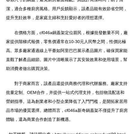
潔，適合多種廚房風格。用戶反饋顯示，該產品能有效節省空間，
提升烹飪效率，是家庭主婦和烹飪愛好者的理想選擇。
在價格方面，cf046a鍋蓋架定位親民，根據批發數量不同，廠
家提供階梯式報價，零售價通常在10-30元人民幣之間，性價比極
高。眾多廠家通過線上平臺如阿里巴巴展示產品圖片，確保買家能
直觀了解產品細節。圖片中清晰展示了其安裝效果和使用場景，幫
助消費者做出購買決策。
對于商家而言，該產品還提供商務代理和代辦服務。廠家支持
批量定制、OEM合作，并提供一站式代理支持，包括物流配送和
營銷指導。這為創業者和小型企業降低了入門門檻，是開拓家居用
品市場的優質選擇。總體而言，cf046a新奇鍋蓋架不僅提升了廚房
體驗，還為商業合作創造了新機遇。