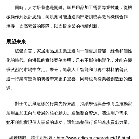
同時，人才培養也是關鍵。家居用品加工需要專業技能，從機
械操作到設計思維，向洪鳳可能通過內部培訓或與教育機構合作，
培養一支高素質的團隊，以支撐企業的持續創新。
展望未來
總體而言，家居用品加工業正邁向一個更加智能、綠色和個性
化的時代。向洪鳳的實踐案例表明，只有不斷擁抱變化，才能在競
爭激烈的市場中立足。未來，隨著人工智能和可再生材料的普及，
這一行業有望為消費者帶來更多驚喜，同時也為從業者創造新的機
遇。
對于向洪鳳這樣的行業先鋒來說，持續學習與合作將是推動家
居用品加工向前發展的核心動力。通過整合資源、關注用戶需求，
她不僅能實現個人事業的成功，還能為整個行業的進步貢獻力量。
如若轉載，請注明出處：http://www.ddjcxm.cn/product/16.html