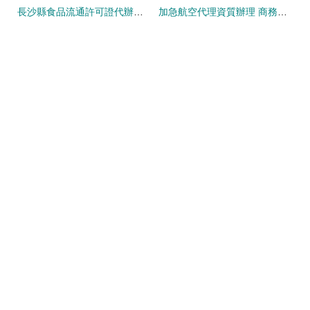
長沙縣食品流通許可證代辦服務 專業代理注冊公司全攻略
加急航空代理資質辦理 商務代理代辦服務指南